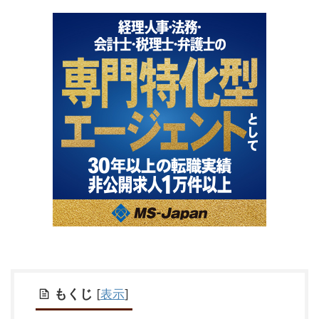
もくじ
[
表示
]