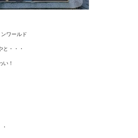
リンワールド
やと・・・
わい！
・・