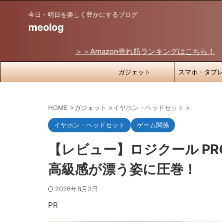
今日・明日を楽しく豊かにするブログ
meolog
＞＞Amazon売れ筋ランキングはこちら！
ガジェット
スマホ・タブ
HOME
>
ガジェット
>
イヤホン・ヘッドセット
>
イヤホン・ヘッドセット
ゲーム関係
【レビュー】ロジクール PR
高級感が漂う姿に圧巻！
2026年8月3日
PR