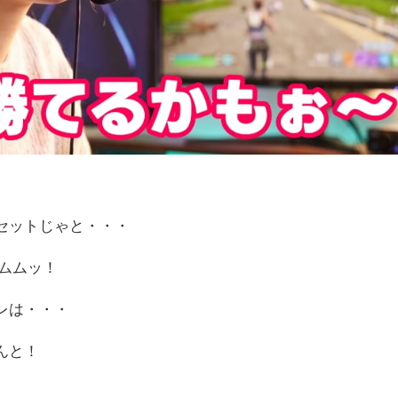
セットじゃと・・・
 ムムムッ！
レは・・・
んと！