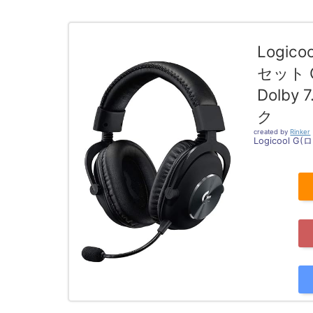
Logic
セット G-
Dolby 
ク
created by
Rinker
Logicool G