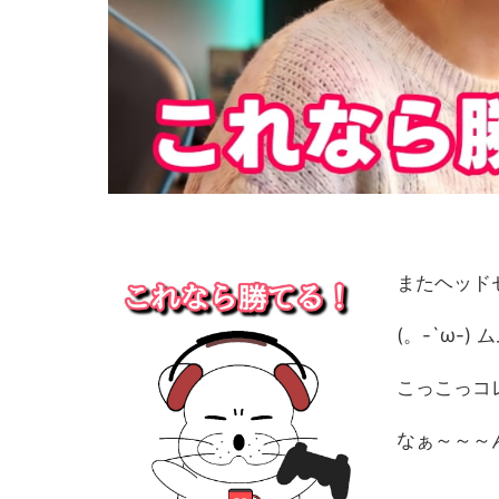
またヘッド
(。-`ω-)
こっこっコ
なぁ～～～