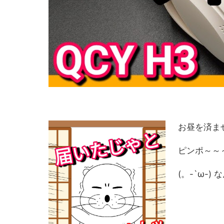
お昼を済ま
ピンポ～～
(。-`ω-)