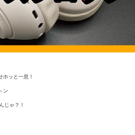
せホッと一息！
～ン
 なんじゃ？！