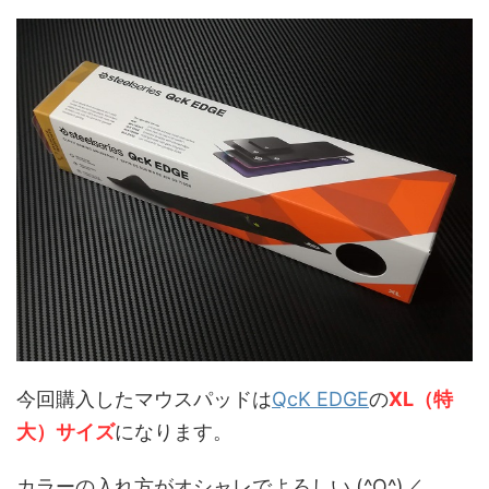
今回購入したマウスパッドは
QcK EDGE
の
XL（特
大）サイズ
になります。
カラーの入れ方がオシャレでよろしい (^O^)／