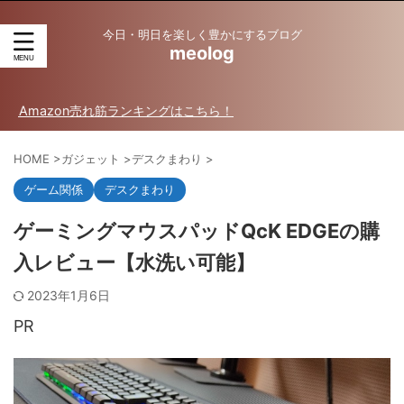
今日・明日を楽しく豊かにするブログ
meolog
on売れ筋ランキングはこちら！
HOME
>
ガジェット
>
デスクまわり
>
ゲーム関係
デスクまわり
ゲーミングマウスパッドQcK EDGEの購
入レビュー【水洗い可能】
2023年1月6日
PR