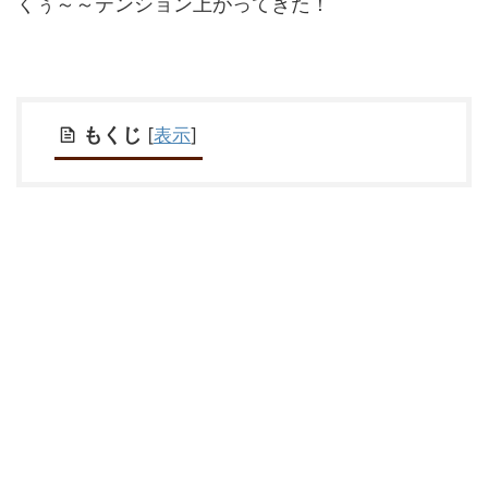
くぅ～～テンション上がってきた！
もくじ
[
表示
]