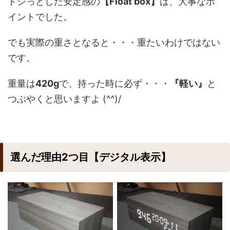
ドシっとした安定感の
【Float box】
は、大事なポ
イントでした。
でも実際の重さとなると・・・重たいわけではない
です。
重量は
420g
で、持った時に必ず・・・
『軽い』
と
つぶやくと思いますよ (^^)/
選んだ理由2つ目【デジタル表示】