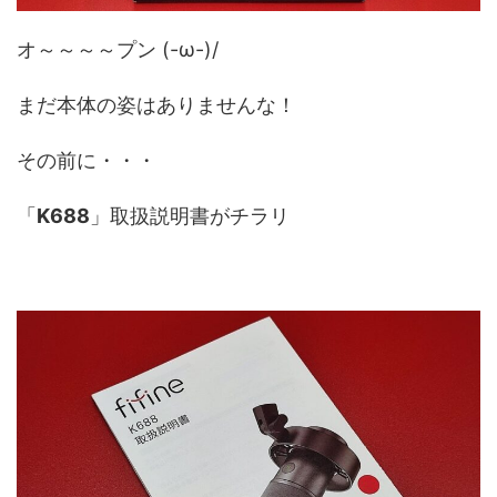
オ～～～～プン (-ω-)/
まだ本体の姿はありませんな！
その前に・・・
「
K688
」取扱説明書がチラリ