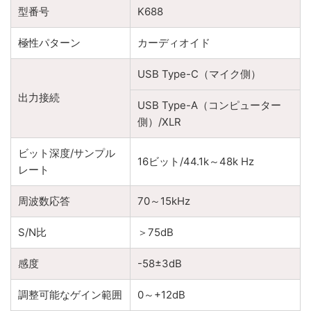
型番号
K688
極性パターン
カーディオイド
USB Type-C（マイク側）
出力接続
USB Type-A（コンピューター
側）/XLR
ビット深度/サンプル
16ビット/44.1k～48k Hz
レート
周波数応答
70～15kHz
S/N比
＞75dB
感度
-58±3dB
調整可能なゲイン範囲
0～+12dB