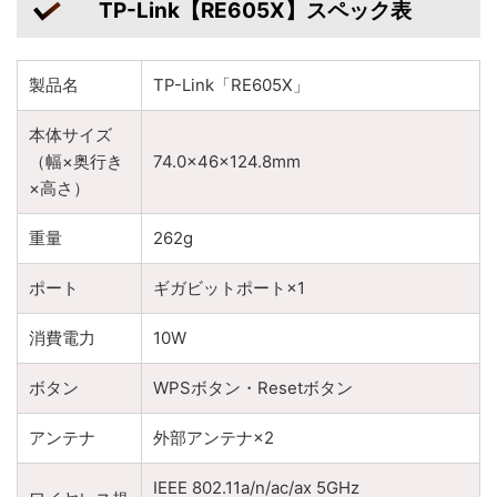
TP-Link【RE605X】スペック表
製品名
TP-Link「RE605X」
本体サイズ
（幅×奥行き
74.0×46×124.8mm
×高さ）
重量
262g
ポート
ギガビットポート×1
消費電力
10W
ボタン
WPSボタン・Resetボタン
アンテナ
外部アンテナ×2
IEEE 802.11a/n/ac/ax 5GHz