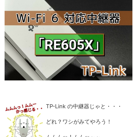
TP-Link の中継器じゃと・・・
どれ？ワシがみてやろう！
ムムムッ！ムムッ～～