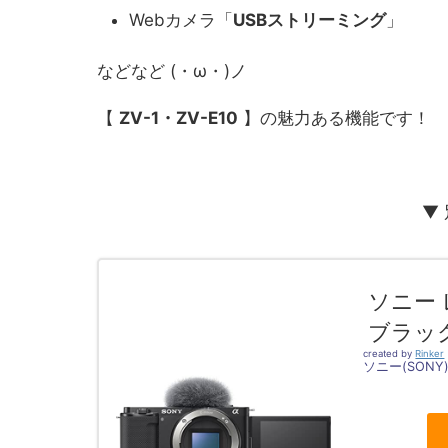
Webカメラ「
USBストリーミング
」
などなど (・ω・)ノ
【
ZV-1・ZV-E10
】の魅力ある機能です！
▼
ソニー 
ブラック
created by
Rinker
ソニー(SONY