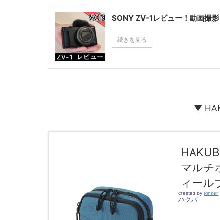
SONY ZV-1レビュー！動画撮
続きを見る
▼ H
HAKU
マルチ
ィールブ
created by
Rinker
ハクバ