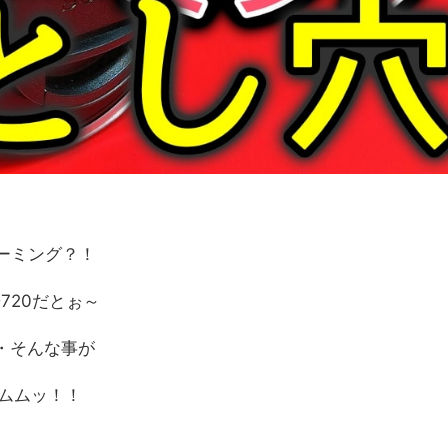
リーミング？！
720だとぉ～
・そんな事が
 ムムムッ！！