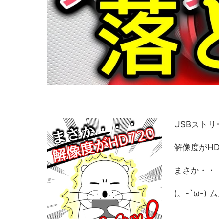
USBスト
解像度がHD
まさか・・
(。-`ω-)