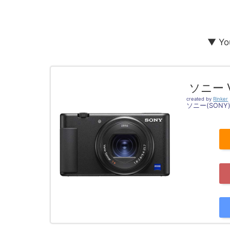
▼ Y
ソニー V
created by
Rinker
ソニー(SONY