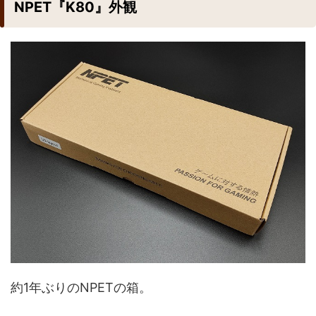
NPET『K80』外観
約1年ぶりのNPETの箱。