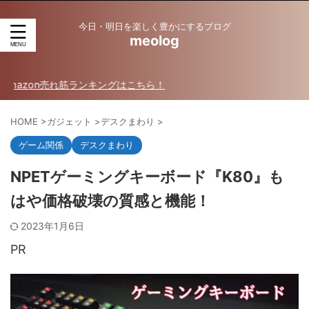
今日・明日を楽しく豊かにするブログ
meolog
売れ筋ランキングはこちら！
HOME
>
ガジェット
>
デスクまわり
>
ゲーム関係
デスクまわり
NPETゲーミングキーボード『K80』も
はや価格破壊の質感と機能！
2023年1月6日
PR